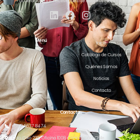
acuerdo con las necesidades de nuestros clientes.
Menú
Inicio
Catálogo de Cursos
Quiénes Somos
Noticias
Contacto
Contacto
+56 9 5637 8474
Colo Colo 222, Oficina 1008, Concepción, Chile.