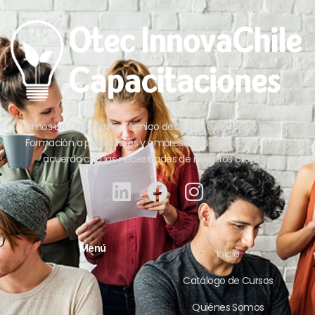
Somos un Organismo Técnico dedicado a la Capacitación y
Formación a particulares y empresas diseñando cursos de
acuerdo con las necesidades de nuestros clientes.
Menú
Inicio
Catálogo de Cursos
Quiénes Somos