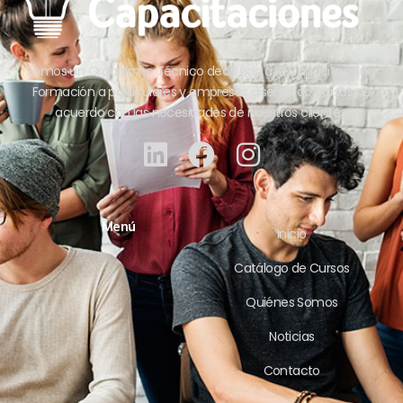
Somos un Organismo Técnico dedicado a la Capacitación y
Formación a particulares y empresas diseñando cursos de
acuerdo con las necesidades de nuestros clientes.
Menú
Inicio
Catálogo de Cursos
Quiénes Somos
Noticias
Contacto