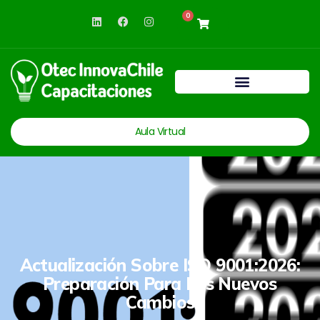
0
Aula Virtual
Actualización Sobre ISO 9001:2026:
Preparación Para Los Nuevos
Cambios