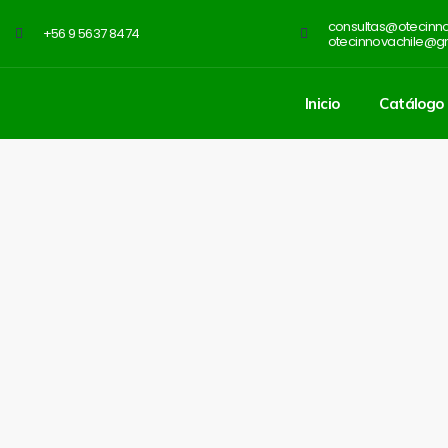
consultas@otecinnov
+56 9 5637 8474
otecinnovachile@g
Inicio
Catálogo 