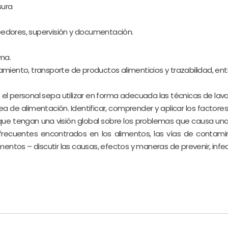
sura
eedores, supervisión y documentación.
ima.
namiento, transporte de productos alimenticios y trazabilidad, ent
e el personal sepa utilizar en forma adecuada las técnicas de lav
rea de alimentación. Identificar, comprender y aplicar los factor
 que tengan una visión global sobre los problemas que causa u
ecuentes encontrados en los alimentos, las vías de contamina
entos – discutir las causas, efectos y maneras de prevenir, infe