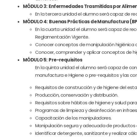
MÓDULO 3: Enfermedades Trasmitidas por Alimen
En la tercera unidad el alumno será capaz de r
MÓDULO 4: Buenas Prácticas de Manufactura (B
En la cuarta unidad el alumno será capaz de r
Reglamentación Vigente.
Conocer conceptos de manipulación higiénica de
Conocer, comprender y aplicar conceptos de hig
MÓDULO 5: Pre-requisitos
En la quinta unidad el alumno será capaz de co
manufactura e Higiene o pre-requisitos y las co
Requisitos de construcción y de higiene del est
Producción, conservación y distribución.
Requisitos sobre hábitos de higiene y salud para
Programas de limpieza y desinfección en infraest
Capacitación de los manipuladores.
Manipulación segura y adecuada de productos 
Identificar detergente, sanitizante y realizar cálc