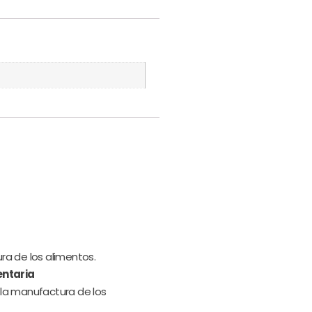
ra de los alimentos.
entaria
 la manufactura de los