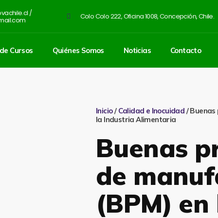
achile.cl /
Colo Colo 222, Oficina 1008, Concepción, Chile.
mail.com
de Cursos
Quiénes Somos
Noticias
Contacto
Inicio
/
Calidad e Inocuidad
/ Buenas 
la Industria Alimentaria
Buenas pr
de manuf
(BPM) en 